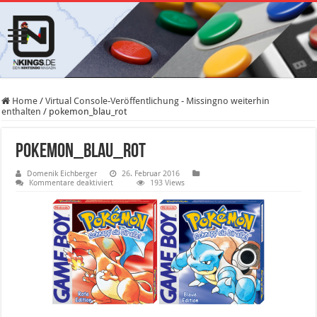
Home
/
Virtual Console-Veröffentlichung - Missingno weiterhin
enthalten
/
pokemon_blau_rot
pokemon_blau_rot
Domenik Eichberger
26. Februar 2016
für
Kommentare deaktiviert
193 Views
pokemon_blau_rot