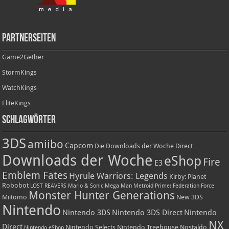
Partnerseiten
Game2Gether
StormKings
WatchKings
EliteKings
Schlagwörter
3DS
amiibo
Capcom
Die Downloads der Woche
Direct
Downloads der Woche
eShop
Fire
E3
Emblem Fates
Hyrule Warriors: Legends
Kirby: Planet
Robobot
LOST REAVERS
Mario & Sonic
Mega Man
Metroid Prime: Federation Force
Monster Hunter Generations
Miitomo
New 3DS
Nintendo
Nintendo 3DS
Nintendo 3DS Direct
Nintendo
NX
Direct
Nintendo Selects
Nintendo Treehouse
Nostaldo
Nintendo eShop