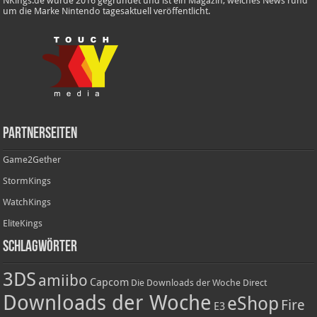
NKings.de wurde 2016 gegründet und ist ein Magazin, welches News rund
um die Marke Nintendo tagesaktuell veröffentlicht.
Partnerseiten
Game2Gether
StormKings
WatchKings
EliteKings
Schlagwörter
3DS
amiibo
Capcom
Die Downloads der Woche
Direct
Downloads der Woche
eShop
Fire
E3