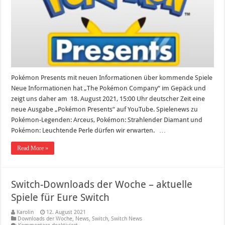
Pokémon Presents mit neuen Informationen über kommende Spiele
Neue Informationen hat „The Pokémon Company“ im Gepäck und
zeigt uns daher am 18. August 2021, 15:00 Uhr deutscher Zeit eine
neue Ausgabe „Pokémon Presents“ auf YouTube. Spielenews zu
Pokémon-Legenden: Arceus, Pokémon: Strahlender Diamant und
Pokémon: Leuchtende Perle dürfen wir erwarten. …
Read More »
Switch-Downloads der Woche – aktuelle
Spiele für Eure Switch
Karolin
12. August 2021
Downloads der Woche
,
News
,
Switch
,
Switch News
für