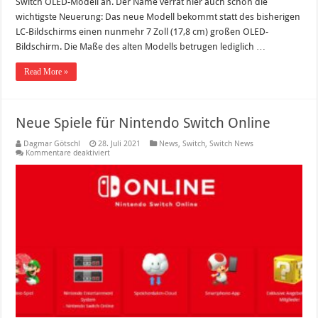
Switch OLED-Modell an. Der Name verrät hier auch schon die
wichtigste Neuerung: Das neue Modell bekommt statt des bisherigen
LC-Bildschirms einen nunmehr 7 Zoll (17,8 cm) großen OLED-
Bildschirm. Die Maße des alten Modells betrugen lediglich …
Read More »
Neue Spiele für Nintendo Switch Online
Dagmar Götschl
28. Juli 2021
News
,
Switch
,
Switch News
für
Kommentare deaktiviert
Neue
Spiele
für
Nintendo
Switch
Online