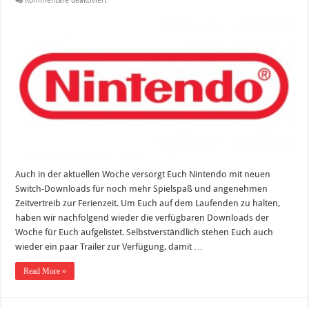
Kommentare deaktiviert
Switch-
Downloads
der
Woche
–
aktuelle
Spiele
für
Eure
Switch
Auch in der aktuellen Woche versorgt Euch Nintendo mit neuen
Switch-Downloads für noch mehr Spielspaß und angenehmen
Zeitvertreib zur Ferienzeit. Um Euch auf dem Laufenden zu halten,
haben wir nachfolgend wieder die verfügbaren Downloads der
Woche für Euch aufgelistet. Selbstverständlich stehen Euch auch
wieder ein paar Trailer zur Verfügung, damit …
Read More »