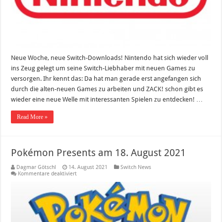
Switch
Neue Woche, neue Switch-Downloads! Nintendo hat sich wieder voll
ins Zeug gelegt um seine Switch-Liebhaber mit neuen Games zu
versorgen. Ihr kennt das: Da hat man gerade erst angefangen sich
durch die alten-neuen Games zu arbeiten und ZACK! schon gibt es
wieder eine neue Welle mit interessanten Spielen zu entdecken! …
Read More »
Pokémon Presents am 18. August 2021
Dagmar Götschl
14. August 2021
Switch News
für
Kommentare deaktiviert
Pokémon
Presents
am
18.
August
2021