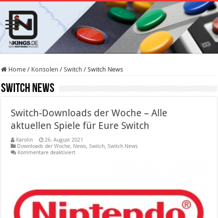
Home
/
Konsolen
/
Switch
/
Switch News
Switch News
Switch-Downloads der Woche – Alle
aktuellen Spiele für Eure Switch
Karolin
26. August 2021
Downloads der Woche
,
News
,
Switch
,
Switch News
für
Kommentare deaktiviert
Switch-
Downloads
der
Woche
–
Alle
aktuellen
Spiele
für
Eure