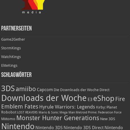
Partnerseiten
Game2Gether
StormKings
WatchKings
EliteKings
Schlagwörter
3DS
amiibo
Capcom
Die Downloads der Woche
Direct
Downloads der Woche
eShop
Fire
E3
Emblem Fates
Hyrule Warriors: Legends
Kirby: Planet
Robobot
LOST REAVERS
Mario & Sonic
Mega Man
Metroid Prime: Federation Force
Monster Hunter Generations
Miitomo
New 3DS
Nintendo
Nintendo 3DS
Nintendo 3DS Direct
Nintendo