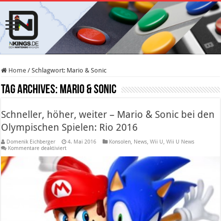
Home
/
Schlagwort:
Mario & Sonic
Tag Archives:
Mario & Sonic
Schneller, höher, weiter – Mario & Sonic bei den
Olympischen Spielen: Rio 2016
Domenik Eichberger
4. Mai 2016
Konsolen
,
News
,
Wii U
,
Wii U News
für
Kommentare deaktiviert
Schneller,
höher,
weiter
–
Mario
&
Sonic
bei
den
Olympischen
Spielen: