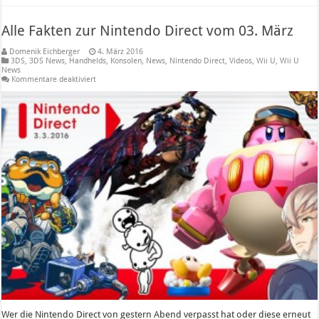
Alle Fakten zur Nintendo Direct vom 03. März
Domenik Eichberger
4. März 2016
3DS
,
3DS News
,
Handhelds
,
Konsolen
,
News
,
Nintendo Direct
,
Videos
,
Wii U
,
Wii U
News
für
Kommentare deaktiviert
Alle
Fakten
zur
Nintendo
Direct
vom
03.
März
Wer die Nintendo Direct von gestern Abend verpasst hat oder diese erneut