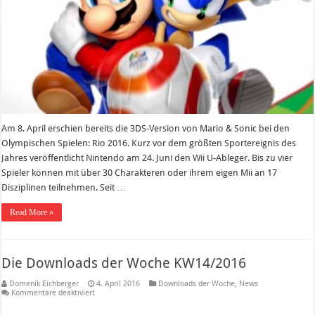
Rio
2016
Am 8. April erschien bereits die 3DS-Version von Mario & Sonic bei den
Olympischen Spielen: Rio 2016. Kurz vor dem größten Sportereignis des
Jahres veröffentlicht Nintendo am 24. Juni den Wii U-Ableger. Bis zu vier
Spieler können mit über 30 Charakteren oder ihrem eigen Mii an 17
Disziplinen teilnehmen. Seit …
Read More »
Die Downloads der Woche KW14/2016
Domenik Eichberger
4. April 2016
Downloads der Woche
,
News
für
Kommentare deaktiviert
Die
Downloads