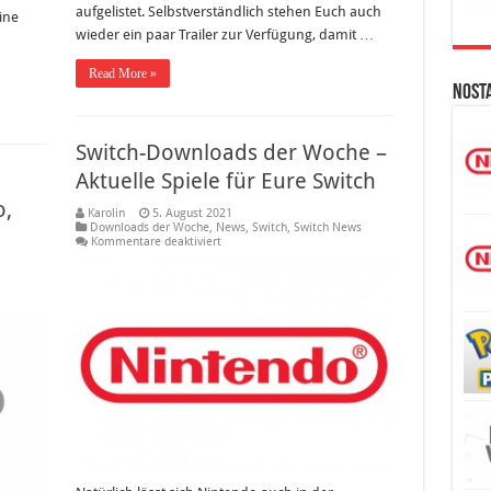
aufgelistet. Selbstverständlich stehen Euch auch
ine
wieder ein paar Trailer zur Verfügung, damit …
Read More »
Nost
Switch-Downloads der Woche –
Aktuelle Spiele für Eure Switch
o,
Karolin
5. August 2021
Downloads der Woche
,
News
,
Switch
,
Switch News
für
Kommentare deaktiviert
Switch-
Downloads
der
Woche
–
Aktuelle
Spiele
für
Eure
Switch