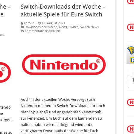
he –
Switch-Downloads der Woche –
re
aktuelle Spiele für Eure Switch
Karolin
12. August 2021
Downloads der Woche
,
News
,
Switch
,
Switch News
für
Kommentare deaktiviert
Switch-
ews
Downloads
der
Woche
–
aktuelle
Spiele
für
Eure
Switch
Auch in der aktuellen Woche versorgt Euch
Nintendo mit neuen Switch-Downloads für noch
ntendo
mehr Spielspaß und angenehmen Zeitvertreib
ne
zur Ferienzeit. Um Euch auf dem Laufenden zu
sorgen.
halten, haben wir nachfolgend wieder die
verfügbaren Downloads der Woche für Euch
ames zu