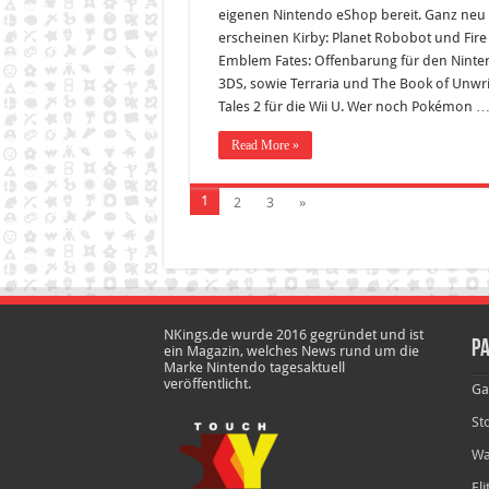
eigenen Nintendo eShop bereit. Ganz neu
erscheinen Kirby: Planet Robobot und Fire
Emblem Fates: Offenbarung für den Nint
3DS, sowie Terraria und The Book of Unwri
Tales 2 für die Wii U. Wer noch Pokémon 
Read More »
1
2
3
»
NKings.de wurde 2016 gegründet und ist
Pa
ein Magazin, welches News rund um die
Marke Nintendo tagesaktuell
veröffentlicht.
Ga
St
Wa
El