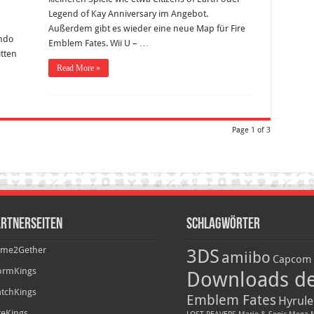
Legend of Kay Anniversary im Angebot.
Außerdem gibt es wieder eine neue Map für Fire
endo
Emblem Fates. Wii U – …
tten
…
Read More »
Page 1 of 3
rtnerseiten
Schlagwörter
me2Gether
3DS
amiibo
Capcom
ormKings
Downloads d
tchKings
Emblem Fates
Hyrule
iteKings