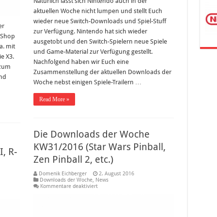
Natürlich lässt sich Nintendo auch in der
aktuellen Woche nicht lumpen und stellt Euch
wieder neue Switch-Downloads und Spiel-Stuff
er
zur Verfügung. Nintendo hat sich wieder
eShop
ausgetobt und den Switch-Spielern neue Spiele
a. mit
und Game-Material zur Verfügung gestellt.
e X3.
Nachfolgend haben wir Euch eine
 zum
Zusammenstellung der aktuellen Downloads der
und
Woche nebst einigen Spiele-Trailern …
Read More »
Die Downloads der Woche
KW31/2016 (Star Wars Pinball,
, R-
Zen Pinball 2, etc.)
Domenik Eichberger
2. August 2016
Downloads der Woche
,
News
für
Kommentare deaktiviert
Die
Downloads
der
Woche