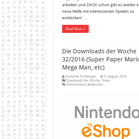
arbeiten und ZACK! schon gibt es wieder e
neue Welle mit interessanten Spielen zu
entdecken! …
Read More »
Die Downloads der Woche
32/2016 (Super Paper Mari
Mega Man, etc)
Domenik Eichberger
9. August 2016
Downloads der Woche
,
News
für
Kommentare deaktiviert
Die
Downloads
der
Woche
32/2016
(Super
Paper
Mario,
Mega
Man,
etc)