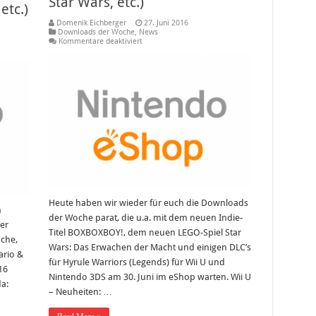
Star Wars, etc.)
etc.)
Domenik Eichberger
27. Juni 2016
Downloads der Woche
,
News
für
Kommentare deaktiviert
Die
Downloads
der
Woche
KW26/2016
(BOXBOXBOY!,
Lego
Star
Wars,
etc.)
Heute haben wir wieder für euch die Downloads
m
der Woche parat, die u.a. mit dem neuen Indie-
er
Titel BOXBOXBOY!, dem neuen LEGO-Spiel Star
oche,
Wars: Das Erwachen der Macht und einigen DLC’s
ario &
für Hyrule Warriors (Legends) für Wii U und
16
Nintendo 3DS am 30. Juni im eShop warten. Wii U
da:
– Neuheiten: …