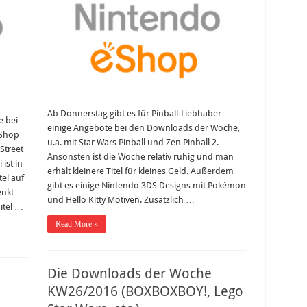
KW31/2016
(Star
Wars
Pinball,
Zen
Pinball
2,
etc.)
Ab Donnerstag gibt es für Pinball-Liebhaber
e bei
einige Angebote bei den Downloads der Woche,
eShop
u.a. mit Star Wars Pinball und Zen Pinball 2.
Street
Ansonsten ist die Woche relativ ruhig und man
ist in
erhält kleinere Titel für kleines Geld. Außerdem
el auf
gibt es einige Nintendo 3DS Designs mit Pokémon
enkt
und Hello Kitty Motiven. Zusätzlich …
itel …
Read More »
Die Downloads der Woche
KW26/2016 (BOXBOXBOY!, Lego