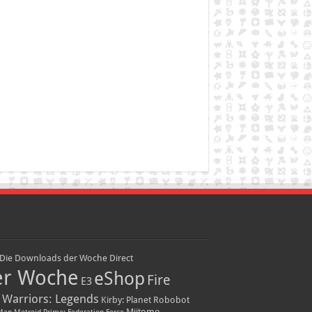
Die Downloads der Woche
Direct
er Woche
eShop
Fire
E3
 Warriors: Legends
Kirby: Planet Robobot
Miitomo