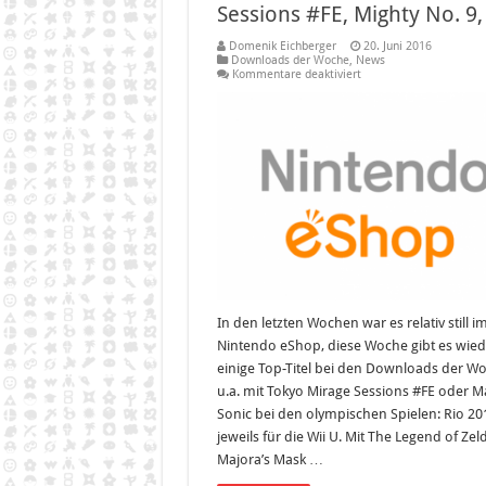
Sessions #FE, Mighty No. 9, 
Domenik Eichberger
20. Juni 2016
Downloads der Woche
,
News
für
Kommentare deaktiviert
Die
Downloads
der
Woche
KW25/2016
(Tokyo
Mirage
Sessions
#FE,
Mighty
No.
9,
etc.)
In den letzten Wochen war es relativ still i
Nintendo eShop, diese Woche gibt es wied
einige Top-Titel bei den Downloads der W
u.a. mit Tokyo Mirage Sessions #FE oder M
Sonic bei den olympischen Spielen: Rio 20
jeweils für die Wii U. Mit The Legend of Zel
Majora’s Mask …