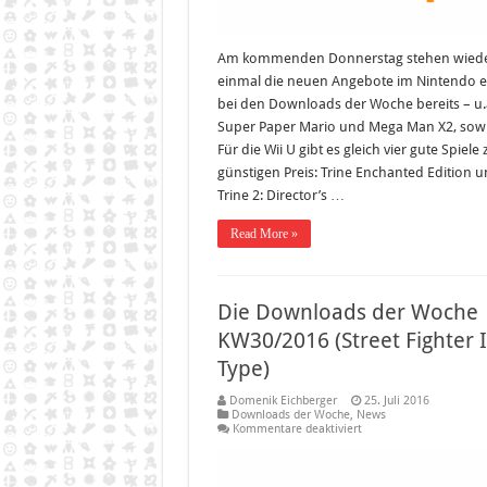
Am kommenden Donnerstag stehen wied
einmal die neuen Angebote im Nintendo 
bei den Downloads der Woche bereits – u.
Super Paper Mario und Mega Man X2, sowi
Für die Wii U gibt es gleich vier gute Spiele
günstigen Preis: Trine Enchanted Edition 
Trine 2: Director’s …
Read More »
Die Downloads der Woche
KW30/2016 (Street Fighter II
Type)
Domenik Eichberger
25. Juli 2016
Downloads der Woche
,
News
für
Kommentare deaktiviert
Die
Downloads
der
Woche