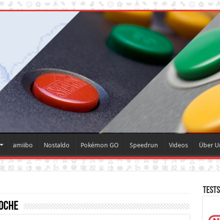
amiibo
Nostaldo
Pokémon GO
Speedrun
Videos
Über 
Tests
oche