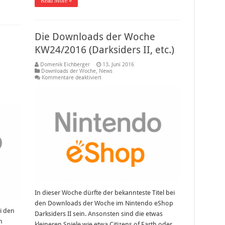
Read More »
Die Downloads der Woche
KW24/2016 (Darksiders II, etc.)
Domenik Eichberger
13. Juni 2016
Downloads der Woche
,
News
für
Kommentare deaktiviert
Die
Downloads
der
Woche
KW24/2016
(Darksiders
II,
etc.)
In dieser Woche dürfte der bekannteste Titel bei
den Downloads der Woche im Nintendo eShop
i den
Darksiders II sein. Ansonsten sind die etwas
m
kleineren Spiele wie etwa Citizens of Earth oder