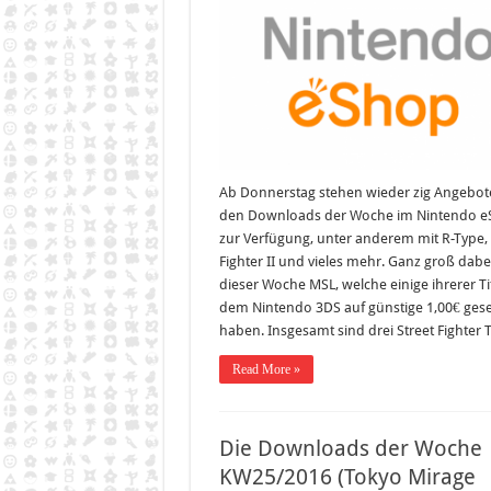
KW30/2016
(Street
Fighter
II,
R-
Type)
Ab Donnerstag stehen wieder zig Angebot
den Downloads der Woche im Nintendo 
zur Verfügung, unter anderem mit R-Type, 
Fighter II und vieles mehr. Ganz groß dabei 
dieser Woche MSL, welche einige ihrerer Tit
dem Nintendo 3DS auf günstige 1,00€ ges
haben. Insgesamt sind drei Street Fighter T
Read More »
Die Downloads der Woche
KW25/2016 (Tokyo Mirage