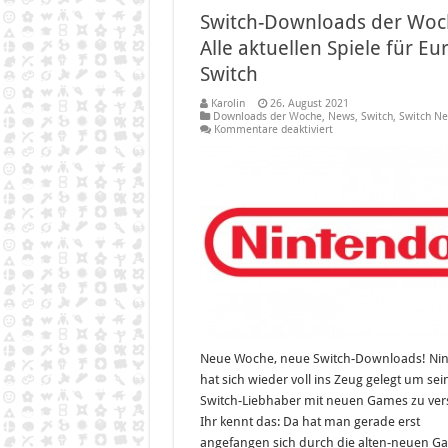
Switch-Downloads der Woc
Alle aktuellen Spiele für Eu
Switch
Karolin
26. August 2021
Downloads der Woche
,
News
,
Switch
,
Switch N
für
Kommentare deaktiviert
Switch-
Downloads
der
Woche
–
Alle
aktuellen
Spiele
für
Eure
Switch
Neue Woche, neue Switch-Downloads! Ni
hat sich wieder voll ins Zeug gelegt um sei
Switch-Liebhaber mit neuen Games zu ver
Ihr kennt das: Da hat man gerade erst
angefangen sich durch die alten-neuen G