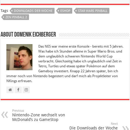
Tags
DOWNLOADS DER WOCHE
ESHOP
STAR WARS PINBALL
ZEN PINBALL 2
About Domenik Eichberger
Das NES war meine erste Konsole - bereits mit 5 Jahren.
Was habe ich Stunden alleine in Super Mario Bros. und
dem unglaublich schweren Nintendo World Cup
verbracht. Gleichzeitig habe ich unglaublich viel Zeit in
Tetris, Turtles und etwas später Pokémon auf dem
Gameboy investiert. Knapp 22 Jahren später, bin ich
immer noch von Nintendo begeistert und darf mich als Projektleiter von
NKings erfreuen.
Previous
Nintendo-Zone wechselt von
McDonald’s zu GameStop
Next
Die Downloads der Woche