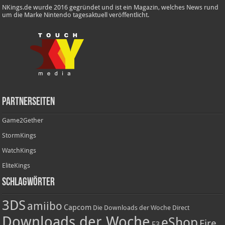
NKings.de wurde 2016 gegründet und ist ein Magazin, welches News rund
um die Marke Nintendo tagesaktuell veröffentlicht.
Partnerseiten
Game2Gether
StormKings
WatchKings
EliteKings
Schlagwörter
3DS
amiibo
Capcom
Die Downloads der Woche
Direct
Downloads der Woche
eShop
Fire
E3