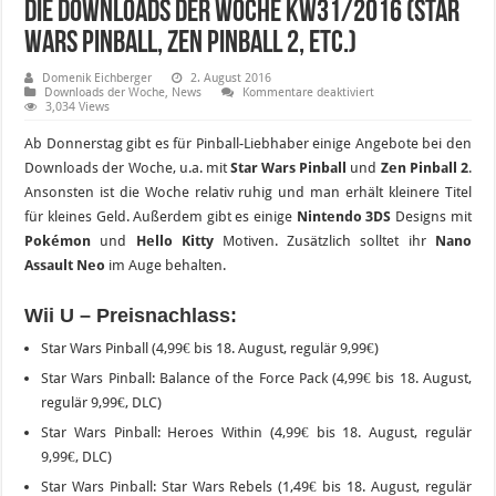
Die Downloads der Woche KW31/2016 (Star
Wars Pinball, Zen Pinball 2, etc.)
Domenik Eichberger
2. August 2016
für
Downloads der Woche
,
News
Kommentare deaktiviert
Die
3,034 Views
Downloads
der
Ab Donnerstag gibt es für Pinball-Liebhaber einige Angebote bei den
Woche
KW31/2016
Downloads der Woche, u.a. mit
Star Wars Pinball
und
Zen Pinball 2
.
(Star
Ansonsten ist die Woche relativ ruhig und man erhält kleinere Titel
Wars
Pinball,
für kleines Geld. Außerdem gibt es einige
Nintendo 3DS
Designs mit
Zen
Pinball
Pokémon
und
Hello Kitty
Motiven. Zusätzlich solltet ihr
Nano
2,
Assault Neo
im Auge behalten.
etc.)
Wii U – Preisnachlass:
Star Wars Pinball (4,99€ bis 18. August, regulär 9,99€)
Star Wars Pinball: Balance of the Force Pack (4,99€ bis 18. August,
regulär 9,99€, DLC)
Star Wars Pinball: Heroes Within (4,99€ bis 18. August, regulär
9,99€, DLC)
Star Wars Pinball: Star Wars Rebels (1,49€ bis 18. August, regulär