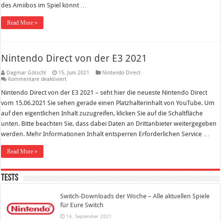
des Amiibos im Spiel könnt …
Read More »
Nintendo Direct von der E3 2021
Dagmar Götschl
15. Juni 2021
Nintendo Direct
für
Kommentare deaktiviert
Nintendo
Direct
Nintendo Direct von der E3 2021 – seht hier die neueste Nintendo Direct
von
vom 15.06.2021 Sie sehen gerade einen Platzhalterinhalt von YouTube. Um
der
E3
auf den eigentlichen Inhalt zuzugreifen, klicken Sie auf die Schaltfläche
2021
unten. Bitte beachten Sie, dass dabei Daten an Drittanbieter weitergegeben
werden. Mehr Informationen Inhalt entsperren Erforderlichen Service …
Read More »
Tests
Switch-Downloads der Woche – Alle aktuellen Spiele
für Eure Switch
16. September 2021