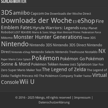
Schlagwörter
3DS
amiibo
Capcom
Die Downloads der Woche
Direct
Downloads der Woche
eShop
Fire
E3
Emblem Fates
Hyrule Warriors: Legends
Kirby: Planet
Robobot
LOST REAVERS
Mario & Sonic
Mega Man
Metroid Prime: Federation Force
Monster Hunter Generations
Miitomo
New 3DS
Nintendo
Nintendo 3DS
Nintendo 3DS Direct
Nintendo
NX
Direct
Nintendo Selects
Nintendo Treehouse
Nostaldo
Nintendo eShop
Pokémon
Pokémon Go
Pokémon
Paper Mario Color Splash
Sonne & Mond
Pokémon Tekken
Splatoon
Review
Star Fox
SNES
The Legend of Zelda
Zero
Super Mario Maker
Test
The Legend of
Virtual
Zelda: Twilight Princess HD
The Pokémon Company
Trailer
Twitter
Wii U
Console
© 2016 - 2025 Nkings, All rights reserved |
Impressum
|
Datenschutzerklärung