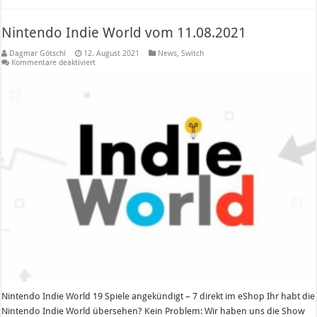
Nintendo Indie World vom 11.08.2021
Dagmar Götschl
12. August 2021
News
,
Switch
für
Kommentare deaktiviert
Nintendo
Indie
World
vom
11.08.2021
Nintendo Indie World 19 Spiele angekündigt – 7 direkt im eShop Ihr habt die
Nintendo Indie World übersehen? Kein Problem: Wir haben uns die Show