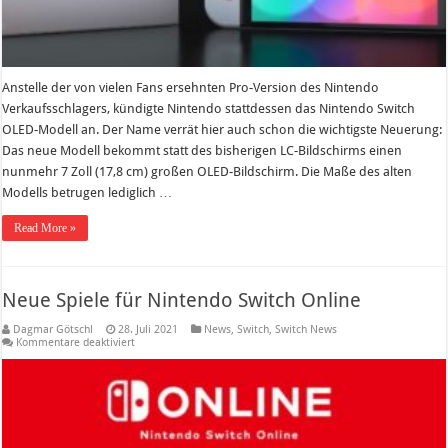
Anstelle der von vielen Fans ersehnten Pro-Version des Nintendo
Verkaufsschlagers, kündigte Nintendo stattdessen das Nintendo Switch
OLED-Modell an. Der Name verrät hier auch schon die wichtigste Neuerung:
Das neue Modell bekommt statt des bisherigen LC-Bildschirms einen
nunmehr 7 Zoll (17,8 cm) großen OLED-Bildschirm. Die Maße des alten
Modells betrugen lediglich …
Read More »
Neue Spiele für Nintendo Switch Online
Dagmar Götschl
28. Juli 2021
News
,
Switch
,
Switch News
für
Kommentare deaktiviert
Neue
Spiele
für
Nintendo
Switch
Online