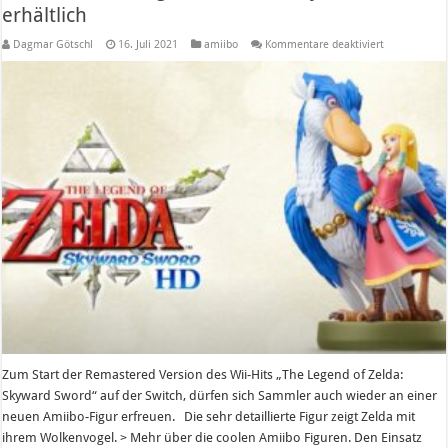
erhältlich
für
Dagmar Götschl
16. Juli 2021
amiibo
Kommentare deaktiviert
Amiibo
zu
The
Legend
of
Zelda:
Skyward
Sword
erhältlich
Zum Start der Remastered Version des Wii-Hits „The Legend of Zelda:
Skyward Sword“ auf der Switch, dürfen sich Sammler auch wieder an einer
neuen Amiibo-Figur erfreuen. Die sehr detaillierte Figur zeigt Zelda mit
ihrem Wolkenvogel. > Mehr über die coolen Amiibo Figuren. Den Einsatz