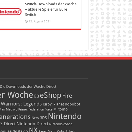
Switch-Downloads der Woche
– aktuelle Spiele für Eure
Switch
12. August 2021
Die Downloads der Woche
Direct
er Woche
eShop
Fire
E3
 Warriors: Legends
Kirby: Planet Robobot
Miitomo
Man
Metroid Prime: Federation Force
Nintendo
enerations
New 3DS
S Direct
Nintendo Direct
Nintendo eShop
NX
ehouse
Nostaldo
Paper Mario Color Splash