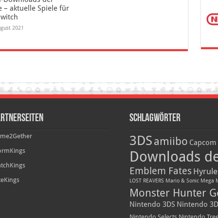
– aktuelle Spiele für
Switch
ugust 2021
rtnerseiten
Schlagwörter
me2Gether
3DS
amiibo
Capcom
ormKings
Downloads d
tchKings
Emblem Fates
Hyrule
iteKings
LOST REAVERS
Mario & Sonic
Mega 
Monster Hunter G
Nintendo 3DS
Nintendo 3D
Nintendo Selects
Nintendo Tre