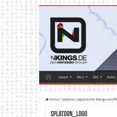
Switch
Wii U
3DS
Retro
Home
/
Splatoon: Japanischer Manga veröffe
splatoon_logo