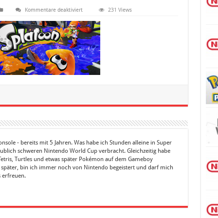
für
Kommentare deaktiviert
231 Views
splatoon_logo
sole - bereits mit 5 Jahren. Was habe ich Stunden alleine in Super
ublich schweren Nintendo World Cup verbracht. Gleichzeitig habe
in Tetris, Turtles und etwas später Pokémon auf dem Gameboy
n später, bin ich immer noch von Nintendo begeistert und darf mich
s erfreuen.