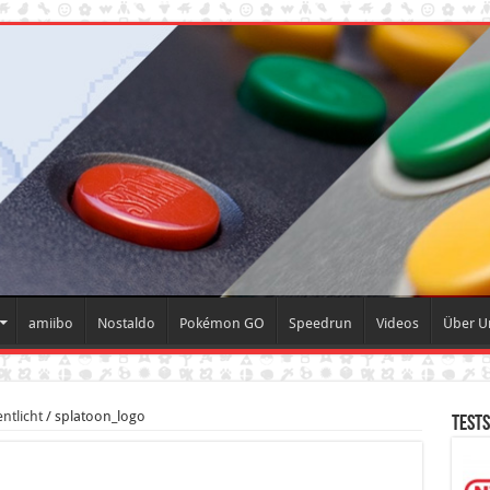
amiibo
Nostaldo
Pokémon GO
Speedrun
Videos
Über 
ntlicht
/
splatoon_logo
Tests