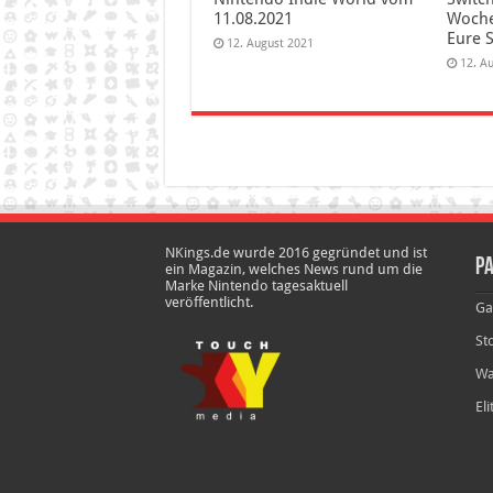
11.08.2021
Woche 
Eure 
12. August 2021
12. A
NKings.de wurde 2016 gegründet und ist
Pa
ein Magazin, welches News rund um die
Marke Nintendo tagesaktuell
veröffentlicht.
Ga
St
Wa
El