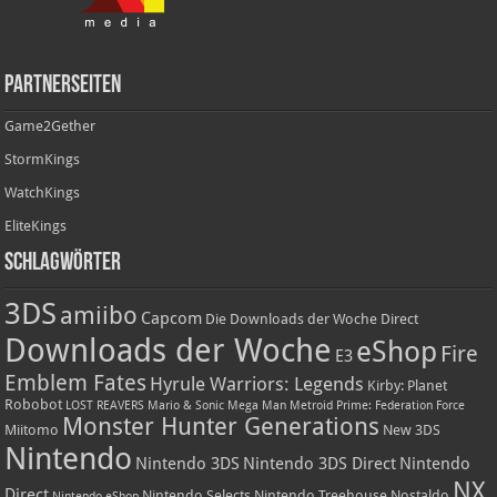
Partnerseiten
Game2Gether
StormKings
WatchKings
EliteKings
Schlagwörter
3DS
amiibo
Capcom
Die Downloads der Woche
Direct
Downloads der Woche
eShop
Fire
E3
Emblem Fates
Hyrule Warriors: Legends
Kirby: Planet
Robobot
LOST REAVERS
Mario & Sonic
Mega Man
Metroid Prime: Federation Force
Monster Hunter Generations
Miitomo
New 3DS
Nintendo
Nintendo 3DS
Nintendo 3DS Direct
Nintendo
NX
Direct
Nintendo Selects
Nintendo Treehouse
Nostaldo
Nintendo eShop