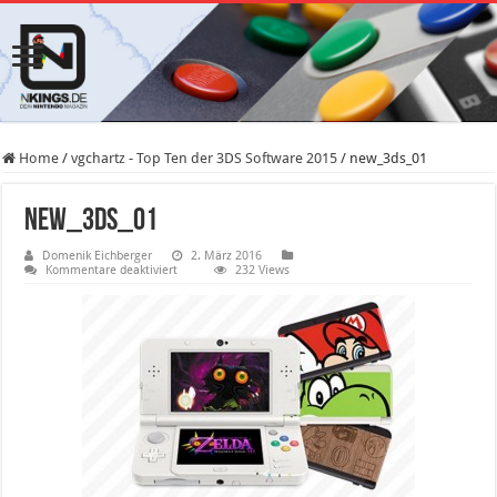
Home
/
vgchartz - Top Ten der 3DS Software 2015
/
new_3ds_01
new_3ds_01
Domenik Eichberger
2. März 2016
für
Kommentare deaktiviert
232 Views
new_3ds_01