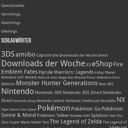
Game2Gether
StormKings
WatchKings
EliteKings
Schlagwörter
3DS
amiibo
Capcom
Die Downloads der Woche
Direct
Downloads der Woche
eShop
Fire
E3
Emblem Fates
Hyrule Warriors: Legends
Kirby: Planet
Robobot
LOST REAVERS
Mario & Sonic
Mega Man
Metroid Prime: Federation Force
Monster Hunter Generations
Miitomo
New 3DS
Nintendo
Nintendo 3DS
Nintendo 3DS Direct
Nintendo
NX
Direct
Nintendo Selects
Nintendo Treehouse
Nostaldo
Nintendo eShop
Pokémon
Pokémon Go
Pokémon
Paper Mario Color Splash
Sonne & Mond
Pokémon Tekken
Splatoon
Review
Star Fox
SNES
The Legend of Zelda
Zero
Super Mario Maker
Test
The Legend of