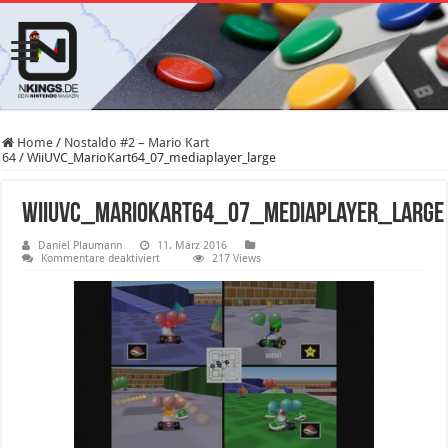
Home
/
Nostaldo #2 – Mario Kart
64
/
WiiUVC_MarioKart64_07_mediaplayer_large
WiiUVC_MarioKart64_07_mediaplayer_large
Daniel Plaumann
11. März 2016
für
Kommentare deaktiviert
217 Views
WiiUVC_MarioKart64_07_mediaplayer_large