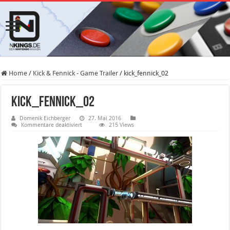
Home
/
Kick & Fennick - Game Trailer
/
kick_fennick_02
kick_fennick_02
Domenik Eichberger
27. Mai 2016
für
Kommentare deaktiviert
215 Views
kick_fennick_02