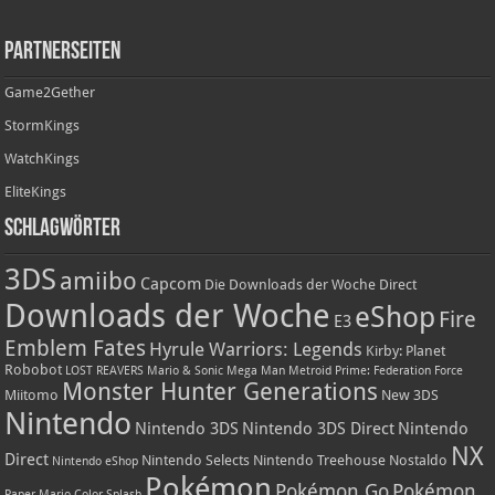
Partnerseiten
Game2Gether
StormKings
WatchKings
EliteKings
Schlagwörter
3DS
amiibo
Capcom
Die Downloads der Woche
Direct
Downloads der Woche
eShop
Fire
E3
Emblem Fates
Hyrule Warriors: Legends
Kirby: Planet
Robobot
LOST REAVERS
Mario & Sonic
Mega Man
Metroid Prime: Federation Force
Monster Hunter Generations
Miitomo
New 3DS
Nintendo
Nintendo 3DS
Nintendo 3DS Direct
Nintendo
NX
Direct
Nintendo Selects
Nintendo Treehouse
Nostaldo
Nintendo eShop
Pokémon
Pokémon Go
Pokémon
Paper Mario Color Splash