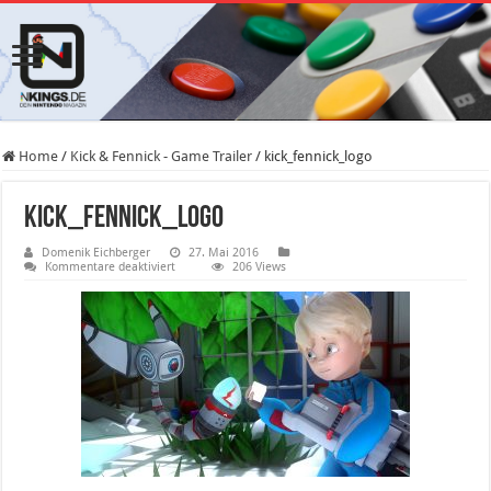
Home
/
Kick & Fennick - Game Trailer
/
kick_fennick_logo
kick_fennick_logo
Domenik Eichberger
27. Mai 2016
für
Kommentare deaktiviert
206 Views
kick_fennick_logo