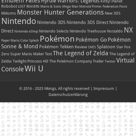
Emblem Fates
Hyrule Warriors: Legends
Kirby: Planet
Robobot
LOST REAVERS
Mario & Sonic
Mega Man
Metroid Prime: Federation Force
Monster Hunter Generations
Miitomo
New 3DS
Nintendo
Nintendo 3DS
Nintendo 3DS Direct
Nintendo
NX
Direct
Nintendo Selects
Nintendo Treehouse
Nostaldo
Nintendo eShop
Pokémon
Pokémon Go
Pokémon
Paper Mario Color Splash
Sonne & Mond
Pokémon Tekken
Splatoon
Review
Star Fox
SNES
The Legend of Zelda
Zero
Super Mario Maker
Test
The Legend of
Virtual
Zelda: Twilight Princess HD
The Pokémon Company
Trailer
Twitter
Wii U
Console
© 2016 - 2025 Nkings, All rights reserved |
Impressum
|
Datenschutzerklärung