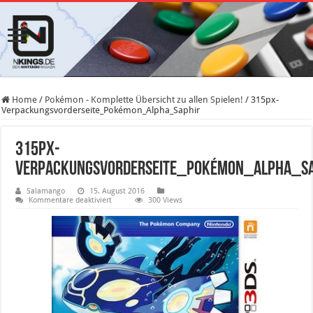
Home
/
Pokémon - Komplette Übersicht zu allen Spielen!
/
315px-
Verpackungsvorderseite_Pokémon_Alpha_Saphir
315px-
Verpackungsvorderseite_Pokémon_Alpha_Sa
Salamango
15. August 2016
für
Kommentare deaktiviert
300 Views
315px-
Verpackungsvorderseite_Pokémon_Alpha_Saphir