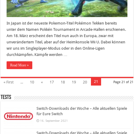
In Japan ist der neueste Pokemon-Titel Pokémon Tekken bereits
unter dem Namen Pokkén Tournament in Arcade-Hallen erschienen.
Am 18. März erscheint den Titel nun auch in Europa, zwar mit
unverändertem Titel, aber auf der Heimkonsole Wii U. Dabei können
wir uns im Singleplayer-Modus oder in den Online-Ligen
durchkämpfen. Kämpfe werden …
Read More »
21
« First
...
10
«
17
18
19
20
Page 21 of 21
Tests
Switch-Downloads der Woche – Alle aktuellen Spiele
für Eure Switch
16. September 2021
Switch-Downloads der Woche – Alle aktuellen Spiele