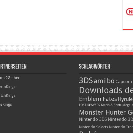
rtnerseiten
Schlagwörter
me2Gether
3DS
amiibo
Capcom
ormKings
Downloads d
tchKings
Emblem Fates
Hyrule
iteKings
LOST REAVERS
Mario & Sonic
Mega 
Monster Hunter G
Nintendo 3DS
Nintendo 3D
Nintendo Selects
Nintendo Tre