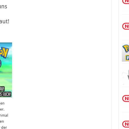
uns
aut!
den
er.
inmal
gen
 der