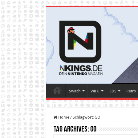
Switch
Wii U
3DS
Retro
Home
/
Schlagwort:
GO
Tag Archives:
GO