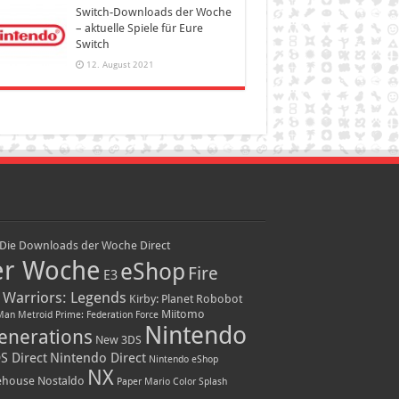
Switch-Downloads der Woche
– aktuelle Spiele für Eure
Switch
12. August 2021
Die Downloads der Woche
Direct
er Woche
eShop
Fire
E3
 Warriors: Legends
Kirby: Planet Robobot
Miitomo
Man
Metroid Prime: Federation Force
Nintendo
enerations
New 3DS
S Direct
Nintendo Direct
Nintendo eShop
NX
ehouse
Nostaldo
Paper Mario Color Splash