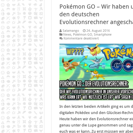
Pokémon GO – Wir haben 
den deutschen
Evolutionsrechner angesch
Salamango
24. August 2016
News
,
Pokémon GO
,
Smartphone
für
Kommentare deaktiviert
Pokémon
GO
–
Wir
haben
uns
den
deutschen
Evolutionsrechner
angeschaut!
In den letzten beiden Artikeln ging es um 
digitalen Pokédex und den Glücksei-Rechn
Heute haben wir den Evolutionsrechner e
genau unter die Lupe genommen und sa
euch was er kann. Zu erst müssen wir aber