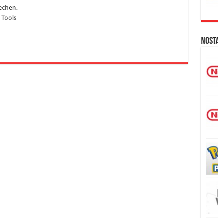
echen.
 Tools
Nost