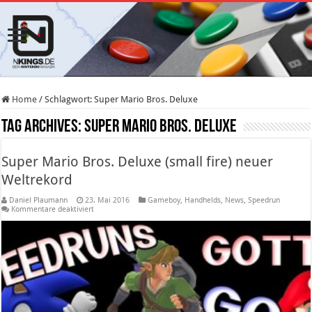
Home
/
Schlagwort:
Super Mario Bros. Deluxe
Tag Archives:
Super Mario Bros. Deluxe
Super Mario Bros. Deluxe (small fire) neuer
Weltrekord
Daniel Plaumann
23. Mai 2016
Gameboy
,
Handhelds
,
News
,
Speedrun
für
Kommentare deaktiviert
Super
Mario
Bros.
Deluxe
(small
fire)
neuer
Weltrekord