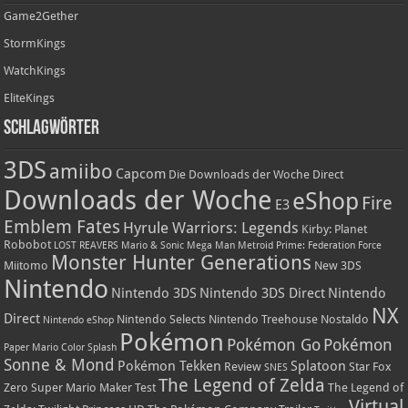
Game2Gether
StormKings
WatchKings
EliteKings
Schlagwörter
3DS
amiibo
Capcom
Die Downloads der Woche
Direct
Downloads der Woche
eShop
Fire
E3
Emblem Fates
Hyrule Warriors: Legends
Kirby: Planet
Robobot
LOST REAVERS
Mario & Sonic
Mega Man
Metroid Prime: Federation Force
Monster Hunter Generations
Miitomo
New 3DS
Nintendo
Nintendo 3DS
Nintendo 3DS Direct
Nintendo
NX
Direct
Nintendo Selects
Nintendo Treehouse
Nostaldo
Nintendo eShop
Pokémon
Pokémon Go
Pokémon
Paper Mario Color Splash
Sonne & Mond
Pokémon Tekken
Splatoon
Review
Star Fox
SNES
The Legend of Zelda
Zero
Super Mario Maker
Test
The Legend of
Virtual