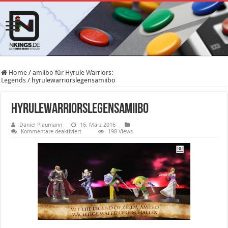
Home
/
amiibo für Hyrule Warriors:
Legends
/
hyrulewarriorslegensamiibo
hyrulewarriorslegensamiibo
Daniel Plaumann
16. März 2016
für
Kommentare deaktiviert
198 Views
hyrulewarriorslegensamiibo