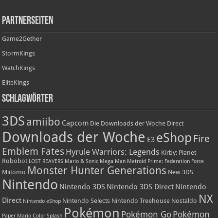
Partnerseiten
Game2Gether
StormKings
WatchKings
EliteKings
Schlagwörter
3DS
amiibo
Capcom
Die Downloads der Woche
Direct
Downloads der Woche
eShop
Fire
E3
Emblem Fates
Hyrule Warriors: Legends
Kirby: Planet
Robobot
LOST REAVERS
Mario & Sonic
Mega Man
Metroid Prime: Federation Force
Monster Hunter Generations
Miitomo
New 3DS
Nintendo
Nintendo 3DS
Nintendo 3DS Direct
Nintendo
NX
Direct
Nintendo Selects
Nintendo Treehouse
Nostaldo
Nintendo eShop
Pokémon
Pokémon Go
Pokémon
Paper Mario Color Splash