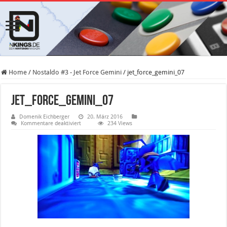
Home
/
Nostaldo #3 - Jet Force Gemini
/
jet_force_gemini_07
jet_force_gemini_07
Domenik Eichberger
20. März 2016
für
Kommentare deaktiviert
234 Views
jet_force_gemini_07