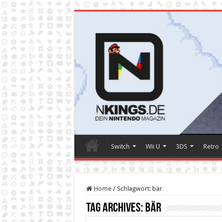
Switch
Wii U
3DS
Retro
Home
/
Schlagwort:
bär
Tag Archives:
bär