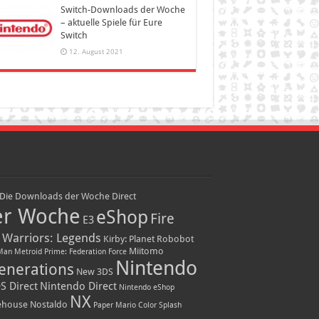
Switch-Downloads der Woche
– aktuelle Spiele für Eure
Switch
12. August 2021
Die Downloads der Woche
Direct
er Woche
eShop
Fire
E3
 Warriors: Legends
Kirby: Planet Robobot
Miitomo
Man
Metroid Prime: Federation Force
Nintendo
enerations
New 3DS
S Direct
Nintendo Direct
Nintendo eShop
NX
ehouse
Nostaldo
Paper Mario Color Splash