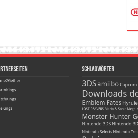
rtnerseiten
Schlagwörter
me2Gether
3DS
amiibo
Capcom
ormKings
Downloads d
tchKings
Emblem Fates
Hyrule
iteKings
LOST REAVERS
Mario & Sonic
Mega 
Monster Hunter G
Nintendo 3DS
Nintendo 3D
Nintendo Selects
Nintendo Tre