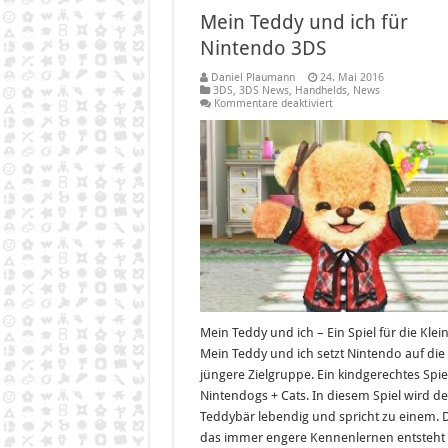
Mein Teddy und ich für
Nintendo 3DS
Daniel Plaumann
24. Mai 2016
3DS
,
3DS News
,
Handhelds
,
News
für
Kommentare deaktiviert
Mein
Teddy
und
ich
für
Nintendo
3DS
Mein Teddy und ich – Ein Spiel für die Klei
Mein Teddy und ich setzt Nintendo auf die
jüngere Zielgruppe. Ein kindgerechtes Spiel
Nintendogs + Cats. In diesem Spiel wird de
Teddybär lebendig und spricht zu einem. 
das immer engere Kennenlernen entsteht 