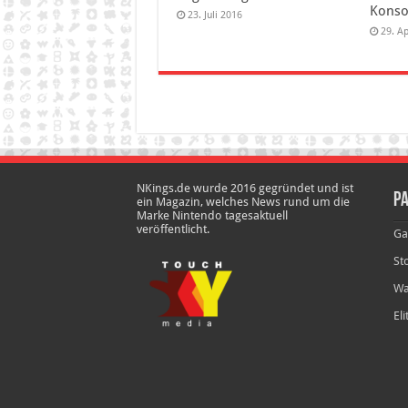
Konso
23. Juli 2016
29. Ap
NKings.de wurde 2016 gegründet und ist
Pa
ein Magazin, welches News rund um die
Marke Nintendo tagesaktuell
veröffentlicht.
Ga
St
Wa
El