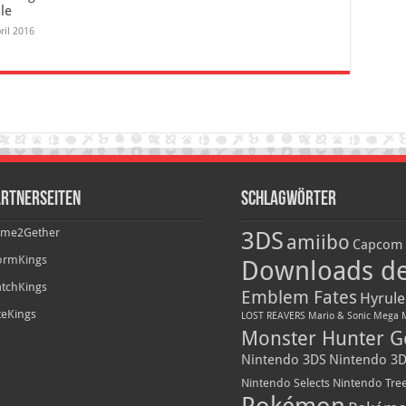
le
ril 2016
rtnerseiten
Schlagwörter
me2Gether
3DS
amiibo
Capcom
ormKings
Downloads d
tchKings
Emblem Fates
Hyrule
iteKings
LOST REAVERS
Mario & Sonic
Mega 
Monster Hunter G
Nintendo 3DS
Nintendo 3D
Nintendo Selects
Nintendo Tre
Pokémon