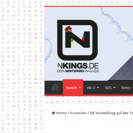
Switch
Wii U
3DS
Retro
Home
/
Konsolen
/
NX Vorstellung auf der