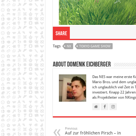
Share
Tags
NX
TOKYO GAME SHOW
About Domenik Eichberger
Das NES war meine erste Kon
Mario Bros. und dem ungla
ich unglaublich viel Zeit 
investiert. Knapp 22 Jahre
als Projektleiter von NKing
Previous
Auf zur fröhlichen Pirsch – in