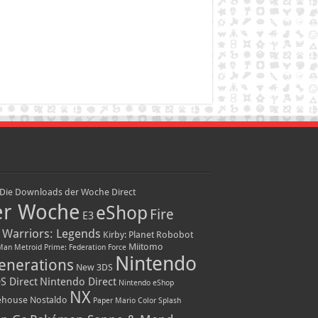
Die Downloads der Woche
Direct
er Woche
eShop
Fire
E3
 Warriors: Legends
Kirby: Planet Robobot
Miitomo
Man
Metroid Prime: Federation Force
Nintendo
enerations
New 3DS
S Direct
Nintendo Direct
Nintendo eShop
NX
ehouse
Nostaldo
Paper Mario Color Splash