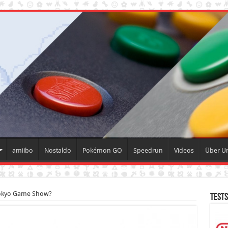
amiibo
Nostaldo
Pokémon GO
Speedrun
Videos
Über U
 Tokyo Game Show?
Tests