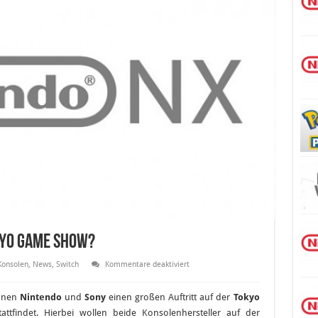
kyo Game Show?
für
Konsolen
,
News
,
Switch
Kommentare deaktiviert
NX
Vorstellung
auf
anen
Nintendo
und
Sony
einen großen Auftritt auf der
Tokyo
der
Tokyo
ttfindet. Hierbei wollen beide Konsolenhersteller auf der