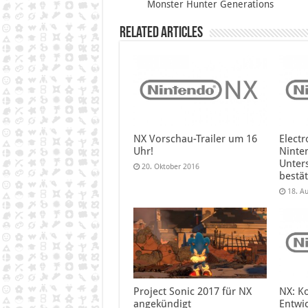
Monster Hunter Generations
Related Articles
NX Vorschau-Trailer um 16
Electr
Uhr!
Ninte
Unter
20. Oktober 2016
bestät
18. A
NX: K
Project Sonic 2017 für NX
Entwi
angekündigt