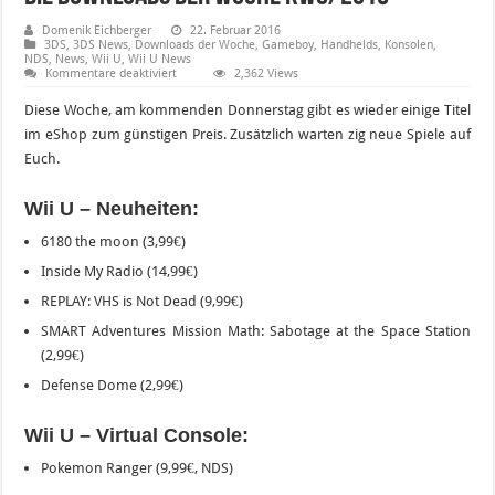
Domenik Eichberger
22. Februar 2016
3DS
,
3DS News
,
Downloads der Woche
,
Gameboy
,
Handhelds
,
Konsolen
,
NDS
,
News
,
Wii U
,
Wii U News
für
Kommentare deaktiviert
2,362 Views
Die
Downloads
Diese Woche, am kommenden Donnerstag gibt es wieder einige Titel
der
Woche
im eShop zum günstigen Preis. Zusätzlich warten zig neue Spiele auf
KW8/2016
Euch.
Wii U – Neuheiten:
6180 the moon (3,99€)
Inside My Radio (14,99€)
REPLAY: VHS is Not Dead (9,99€)
SMART Adventures Mission Math: Sabotage at the Space Station
(2,99€)
Defense Dome (2,99€)
Wii U – Virtual Console:
Pokemon Ranger (9,99€, NDS)