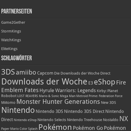
Partnerseiten
Game2Gether
StormKings
WatchKings
EliteKings
Schlagwörter
3DS
amiibo
Capcom
Die Downloads der Woche
Direct
Downloads der Woche
eShop
Fire
E3
Emblem Fates
Hyrule Warriors: Legends
Kirby: Planet
Robobot
LOST REAVERS
Mario & Sonic
Mega Man
Metroid Prime: Federation Force
Monster Hunter Generations
Miitomo
New 3DS
Nintendo
Nintendo 3DS
Nintendo 3DS Direct
Nintendo
NX
Direct
Nintendo Selects
Nintendo Treehouse
Nostaldo
Nintendo eShop
Pokémon
Pokémon Go
Pokémon
Paper Mario Color Splash