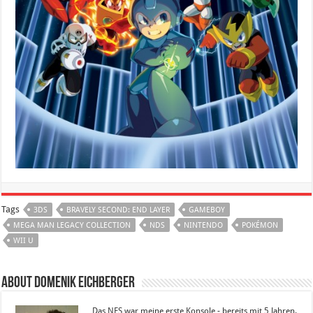
Tags
3DS
BRAVELY SECOND: END LAYER
GAMEBOY
MEGA MAN LEGACY COLLECTION
NDS
NINTENDO
POKÉMON
WII U
About Domenik Eichberger
Das NES war meine erste Konsole - bereits mit 5 Jahren.